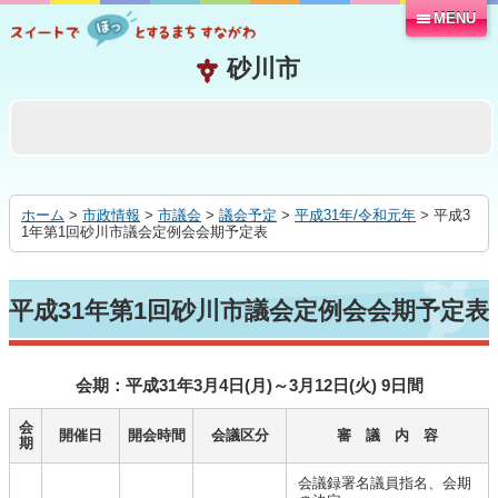
MENU
本
文
へ
移
動
す
る
ホーム
>
市政情報
>
市議会
>
議会予定
>
平成31年/令和元年
> 平成3
1年第1回砂川市議会定例会会期予定表
平成31年第1回砂川市議会定例会会期予定表
会期：平成31年3月4日(月)～3月12日(火) 9日間
会
開催日
開会時間
会議区分
審 議 内 容
期
会議録署名議員指名、会期