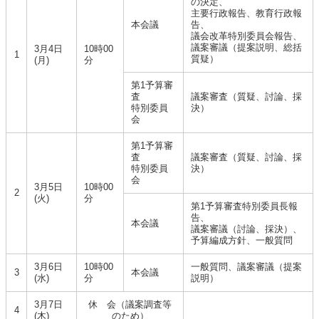
の決定、
主要行政報告、教育行政報
本会議
告、
議会改革特別委員会報告、
議案審議（提案説明、総括
3月4日
10時00
1
質疑）
(月)
分
第1予算審
査
議案審査（質疑、討論、採
特別委員
決）
会
第1予算審
査
議案審査（質疑、討論、採
特別委員
決）
会
3月5日
10時00
2
(火)
分
第1予算審査特別委員長報
告、
本会議
議案審議（討論、採決）、
予算編成方針、一般質問
3月6日
10時00
一般質問、議案審議（提案
3
本会議
(水)
分
説明）
3月7日
休 会（議案調査等
4
(木)
のため）