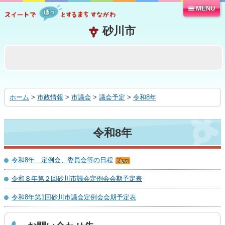
MENU
本
文
へ
移
動
す
る
ホーム
>
市政情報
>
市議会
>
議会予定
>
令和8年
令和8年
令和8年 定例会、委員会等の日程
令和８年第２回砂川市議会定例会会期予定表
令和8年第1回砂川市議会定例会会期予定表