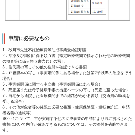
申請に必要なもの
1．砂川市先進不妊治療費等助成事業受給証明書
2．治療及び調剤に係る領収書（指定医療機関で指示された他の医療機関
の検査等に係る領収書含む）の写し
3．住民票の写しその他の住所を確認できる書類
4．戸籍謄本の写し（事実婚関係にある場合または第2子以降の治療を行う
場合）
5．事実婚関係に関する申立書（事実婚関係にある場合）
6．死産届または母子健康手帳の出産ページの写し（死産に至った場合）
7．自宅から通院した医療機関までの経路がわかる書類（交通費の助成を
受ける場合）
8．その他対象者等の確認に必要な書類（健康保険証・運転免許証、申請
者名義の通帳等）
※2～4について、市が実施する他の助成事業の申請により既に提出された
書類において内容が確認できるものについては、その添付を省略できま
す。