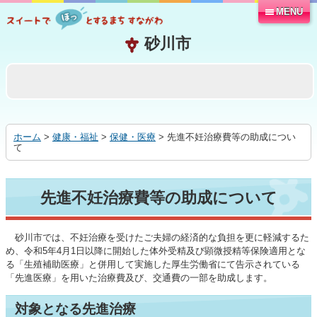
MENU
本
文
へ
移
動
す
る
ホーム
>
健康・福祉
>
保健・医療
> 先進不妊治療費等の助成につい
て
先進不妊治療費等の助成について
砂川市では、不妊治療を受けたご夫婦の経済的な負担を更に軽減するた
め、令和5年4月1日以降に開始した体外受精及び顕微授精等保険適用とな
る「生殖補助医療」と併用して実施した厚生労働省にて告示されている
「先進医療」を用いた治療費及び、交通費の一部を助成します。
対象となる先進治療