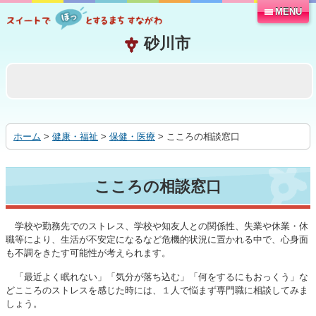
MENU
本
文
へ
移
動
す
る
ホーム
>
健康・福祉
>
保健・医療
> こころの相談窓口
こころの相談窓口
学校や勤務先でのストレス、学校や知友人との関係性、失業や休業・休
職等により、生活が不安定になるなど危機的状況に置かれる中で、心身面
も不調をきたす可能性が考えられます。
「最近よく眠れない」「気分が落ち込む」「何をするにもおっくう」な
どこころのストレスを感じた時には、１人で悩まず専門職に相談してみま
しょう。