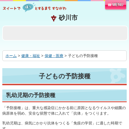
MENU
本
文
へ
移
動
す
る
ホーム
>
健康・福祉
>
保健・医療
> 子どもの予防接種
子どもの予防接種
乳幼児期の予防接種
「予防接種」は、重大な感染症にかかる前に原因となるウイルスや細菌の
病原体を弱め、安全な状態で体に入れて「抗体」をつくります。
乳幼児期は、病気にかかり抗体をつくる「免疫の学習」に適した時期で
す。