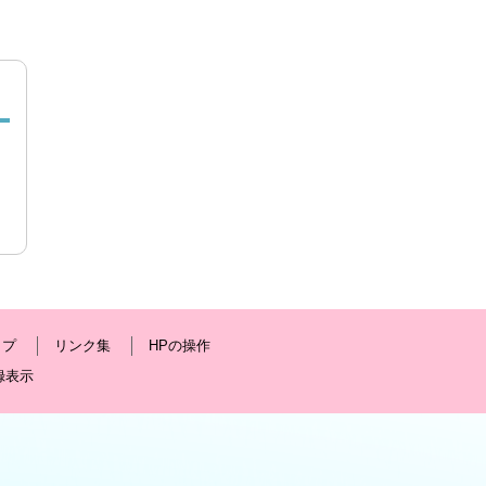
ップ
リンク集
HPの操作
録表示