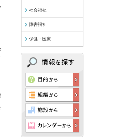
も
社会福祉
障害福祉
保健・医療
接
こ
場
後