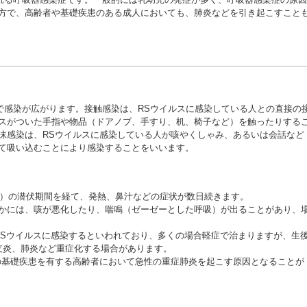
方で、高齢者や基礎疾患のある成人においても、肺炎などを引き起こすこと
で感染が広がります。接触感染は、RSウイルスに感染している人との直接の
スがついた手指や物品（ドアノブ、手すり、机、椅子など）を触ったりする
沫感染は、RSウイルスに感染している人が咳やくしゃみ、あるいは会話など
て吸い込むことにより感染することをいいます。
日間）の潜伏期間を経て、発熱、鼻汁などの症状が数日続きます。
かには、咳が悪化したり、喘鳴（ゼーゼーとした呼吸）が出ることがあり、
RSウイルスに感染するといわれており、多くの場合軽症で治まりますが、生
支炎、肺炎など重症化する場合があります。
の基礎疾患を有する高齢者において急性の重症肺炎を起こす原因となることが