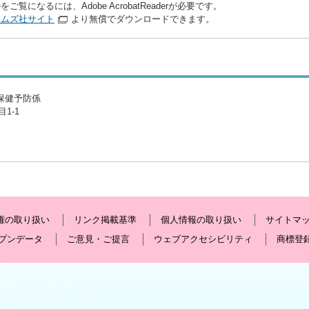
をご覧になるには、Adobe AcrobatReaderが必要です。
テムズ社サイト
より無償でダウンロードできます。
保健予防係
1-1
権の取り扱い
リンク掲載基準
個人情報の取り扱い
サイトマ
プンデータ
ご意見・ご提言
ウェブアクセシビリティ
商標登