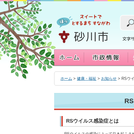
本
文
へ
移
動
す
る
ホーム
>
健康・福祉
>
お知らせ
> RS
R
RSウイルス感染症とは
RSウイルスの感染によって引き起こさ