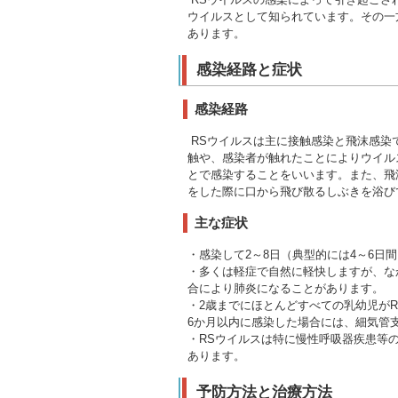
ウイルスとして知られています。その一
あります。
感染経路と症状
感染経路
RSウイルスは主に接触感染と飛沫感染
触や、感染者が触れたことによりウイル
とで感染することをいいます。また、飛
をした際に口から飛び散るしぶきを浴び
主な症状
・感染して2～8日（典型的には4～6
・多くは軽症で自然に軽快しますが、な
合により肺炎になることがあります。
・2歳までにほとんどすべての乳幼児が
6か月以内に感染した場合には、細気管
・RSウイルスは特に慢性呼吸器疾患等
あります。
予防方法と治療方法