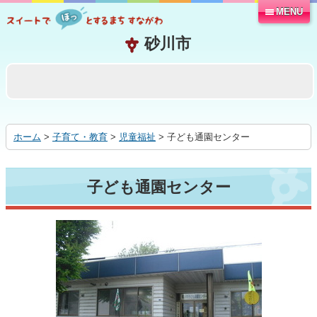
MENU
本
文
へ
移
動
す
る
ホーム
>
子育て・教育
>
児童福祉
> 子ども通園センター
子ども通園センター