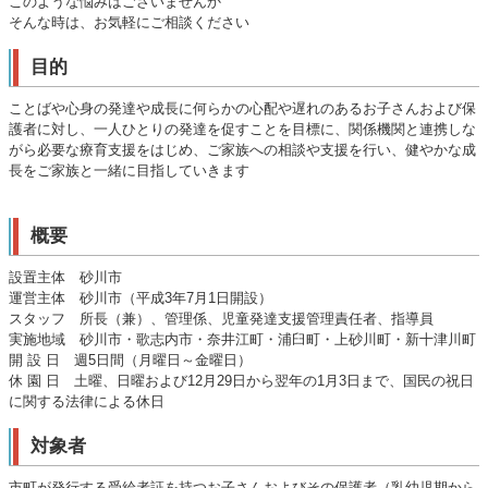
このような悩みはございませんか
そんな時は、お気軽にご相談ください
目的
ことばや心身の発達や成長に何らかの心配や遅れのあるお子さんおよび保
護者に対し、一人ひとりの発達を促すことを目標に、関係機関と連携しな
がら必要な療育支援をはじめ、ご家族への相談や支援を行い、健やかな成
長をご家族と一緒に目指していきます
概要
設置主体 砂川市
運営主体 砂川市（平成3年7月1日開設）
スタッフ 所長（兼）、管理係、児童発達支援管理責任者、指導員
実施地域 砂川市・歌志内市・奈井江町・浦臼町・上砂川町・新十津川町
開 設 日 週5日間（月曜日～金曜日）
休 園 日 土曜、日曜および12月29日から翌年の1月3日まで、国民の祝日
に関する法律による休日
対象者
市町が発行する受給者証を持つお子さんおよびその保護者（乳幼児期から