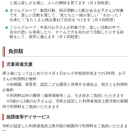
と遊ぶ楽しさを感じ、人への興味を育てます（月２回程度）
きりんグループ：集団行動、指示理解に心配があるお子さんが対象
です。楽しい活動を通して、
`
友だちと一緒が楽しい
´｀
わかった！
出来た！
´
をたくさん積み重ねて自信をつけます（月３回程度）
ごりらグループ：年長のお子さんが対象です。楽しい活動の中で、
自分の思いを発表したり、チームで力を合わせて活動したりする経
験をして、就学に備えます（月１回程度）
負担額
児童発達支援
満３歳になってはじめての４月１日から小学校就学前までの3年間、お子
さんの利用料が無料
※幼稚園、保育所、認定こども園等と併用する場合は、両方とも利用料
が無料
※利用料以外の費用（傷害保険等）は、引き続きご負担いただきます
※0歳から2歳のお子さんは、市町が認定した利用者負担上限月額の範囲
内で利用料をご負担いただきます
放課後等デイサービス
市町が認定した利用者負担上限月額の範囲内で利用料をご負担いただきま