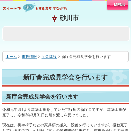
MENU
本
文
へ
移
動
す
る
ホーム
>
市政情報
>
庁舎建設
> 新庁舎完成見学会を行います
新庁舎完成見学会を行います
新庁舎完成見学会を行います
令和元年8月より建築工事をしていた市役所の新庁舎ですが、建築工事が
完了し、令和3年3月31日に引き渡しを受けました。
現在は、机や椅子などの家具類の搬入、設置を行っていますが、概ね完了
していますので、5月6日（木）の業務開始に先立ち、市役所新庁舎の完成