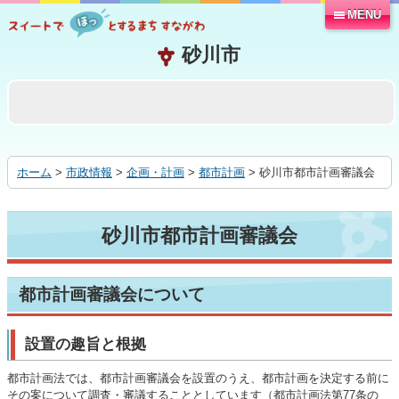
MENU
本
文
へ
移
動
す
る
ホーム
>
市政情報
>
企画・計画
>
都市計画
> 砂川市都市計画審議会
砂川市都市計画審議会
都市計画審議会について
設置の趣旨と根拠
都市計画法では、都市計画審議会を設置のうえ、都市計画を決定する前に
その案について調査・審議することとしています（都市計画法第77条の