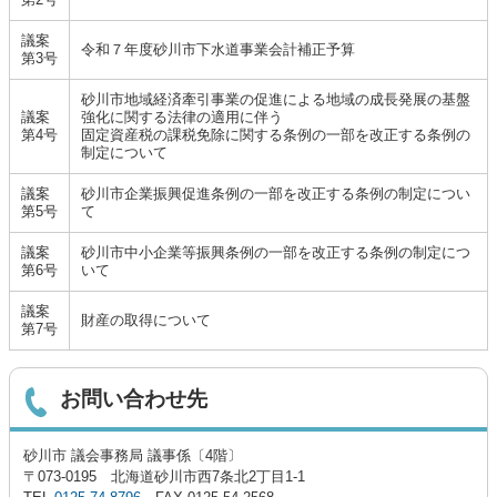
議案
令和７年度砂川市下水道事業会計補正予算
第3号
砂川市地域経済牽引事業の促進による地域の成長発展の基盤
議案
強化に関する法律の適用に伴う
第4号
固定資産税の課税免除に関する条例の一部を改正する条例の
制定について
議案
砂川市企業振興促進条例の一部を改正する条例の制定につい
第5号
て
議案
砂川市中小企業等振興条例の一部を改正する条例の制定につ
第6号
いて
議案
財産の取得について
第7号
お問い合わせ先
砂川市 議会事務局 議事係〔4階〕
〒073-0195 北海道砂川市西7条北2丁目1-1