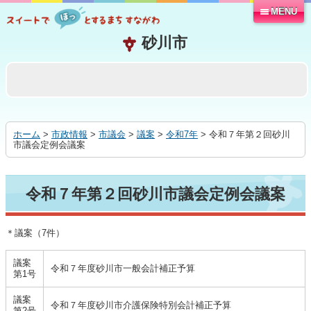
MENU
本
文
へ
移
動
す
る
ホーム
>
市政情報
>
市議会
>
議案
>
令和7年
> 令和７年第２回砂川
市議会定例会議案
令和７年第２回砂川市議会定例会議案
＊議案（7件）
議案
令和７年度砂川市一般会計補正予算
第1号
議案
令和７年度砂川市介護保険特別会計補正予算
第2号