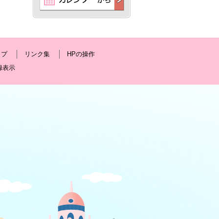
ップ
リンク集
HPの操作
録表示