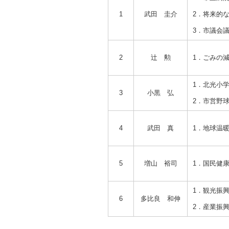
1
武田 圭介
2．将来的
3．市議会
2
辻 勲
1．ごみの
1．北光小
3
小黒 弘
2．市営野
4
武田 真
1．地球温
5
増山 裕司
1．国民健
1．観光振
6
多比良 和伸
2．産業振