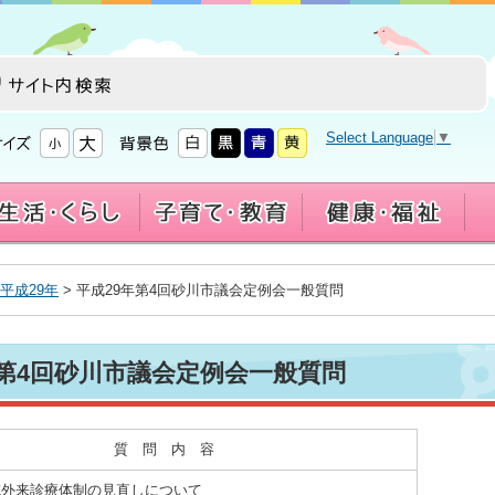
Select Language
▼
平成29年
> 平成29年第4回砂川市議会定例会一般質問
年第4回砂川市議会定例会一般質問
質 問 内 容
院外来診療体制の見直しについて