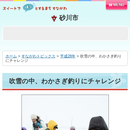
MENU
本
文
へ
移
動
す
る
ホーム
>
すながわトピックス
>
平成28年
> 吹雪の中、わかさぎ釣り
にチャレンジ
吹雪の中、わかさぎ釣りにチャレンジ