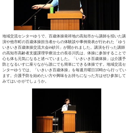
地域交流センターゆうで、百歳体操発祥地の高知市から講師を招いた講
演や他市町の百歳体操担当者からの体験談や事例発表が行われた「ゆう
いきいき百歳体操交流大会in砂川」が開かれました。講演を行った講師
の高知市高齢者支援課理学療法士の長谷川氏は、体操に参加することで
心も体も元気になると述べていました。「いきいき百歳体操」は介護予
防となるいすに座りながら誰にでも簡単にできる体操です。地域交流セ
ンターゆうでは、「いきいき百歳体操」を毎週月曜日10時から行ってい
ます。介護予防を始めたい方や興味をお持ちになった方はぜひ参加して
みてはいかがでしょうか。