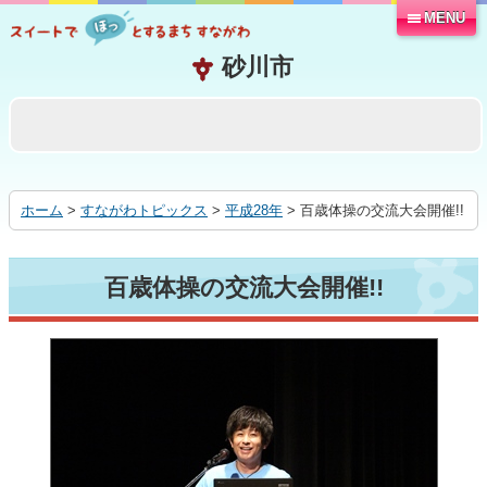
MENU
本
文
へ
移
動
す
る
ホーム
>
すながわトピックス
>
平成28年
> 百歳体操の交流大会開催!!
百歳体操の交流大会開催!!