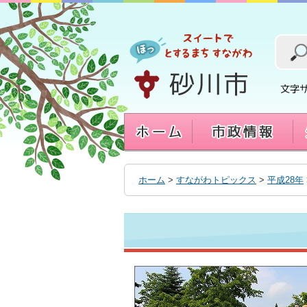
本
文
へ
移
動
す
る
ホーム
>
すながわトピックス
>
平成28年