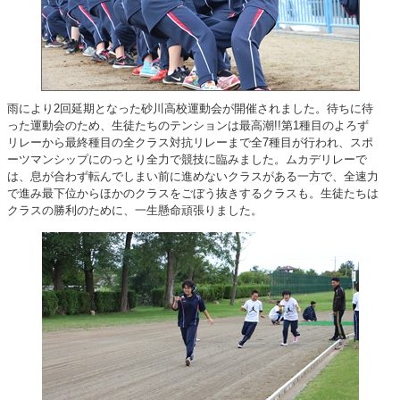
雨により2回延期となった砂川高校運動会が開催されました。待ちに待
った運動会のため、生徒たちのテンションは最高潮!!第1種目のよろず
リレーから最終種目の全クラス対抗リレーまで全7種目が行われ、スポ
ーツマンシップにのっとり全力で競技に臨みました。ムカデリレーで
は、息が合わず転んでしまい前に進めないクラスがある一方で、全速力
で進み最下位からほかのクラスをごぼう抜きするクラスも。生徒たちは
クラスの勝利のために、一生懸命頑張りました。