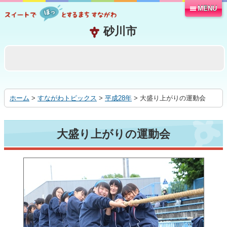
MENU
本
文
へ
移
動
す
る
ホーム
>
すながわトピックス
>
平成28年
> 大盛り上がりの運動会
大盛り上がりの運動会