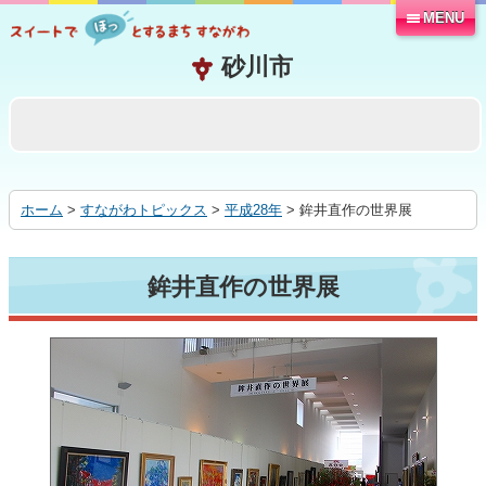
MENU
本
文
へ
移
動
す
る
ホーム
>
すながわトピックス
>
平成28年
> 鉾井直作の世界展
鉾井直作の世界展