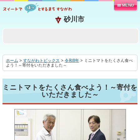
MENU
本
文
へ
移
動
す
る
ホーム
>
すながわトピックス
>
令和8年
> ミニトマトをたくさん食べ
よう！～寄付をいただきました～
ミニトマトをたくさん食べよう！～寄付を
いただきました～