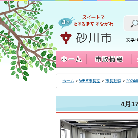
本
文
へ
移
動
す
る
ホーム
>
WEB市長室
>
市長動静
>
2024
4月