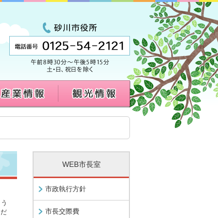
WEB市長室
市政執行方針
よう
市長交際費
ただ