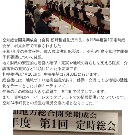
空知総合開発期成会（会長 松野哲岩見沢市長）令和8年度第1回定時総
会が、岩見沢市で開催されました。
令和7年度の事業報告、歳入歳出決算を承認し、令和9年度空知地方開発
予算要望について確認。
地方財政の安定的な運営の確保・充実や地域の暮らしを支える医療・介
護施策の充実など11項目にわたる要望です。
札幌要望は7月10日に、中央要望は7月30日に行います。
総会後には、地域づくり連携会議があり、移動・交流による地域の活性
化をテーマとした共創ミーティング。
住民の足の確保は大きな課題で、各市町で苦労しています。
また、資料はペーパーレスでタブレットでの情報提供となっています。
空知24市町長との貴重な意見交換の場となりました。