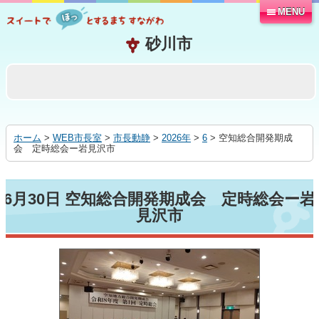
MENU
本
文
へ
移
動
す
る
ホーム
>
WEB市長室
>
市長動静
>
2026年
>
6
> 空知総合開発期成
会 定時総会ー岩見沢市
6月30日 空知総合開発期成会 定時総会ー岩
見沢市