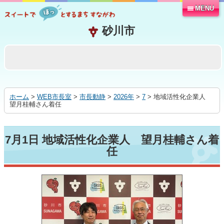
MENU
本
文
へ
移
動
す
る
ホーム
>
WEB市長室
>
市長動静
>
2026年
>
7
> 地域活性化企業人
望月桂輔さん着任
7月1日 地域活性化企業人 望月桂輔さん着
任