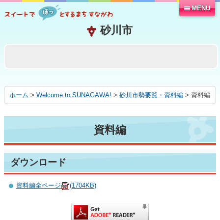
MENU
本
文
へ
移
動
す
る
ホーム
>
Welcome to SUNAGAWA!
>
砂川市勢要覧・資料編
> 資料編
資料編
ダウンロード
資料編全ページ
(1704KB)