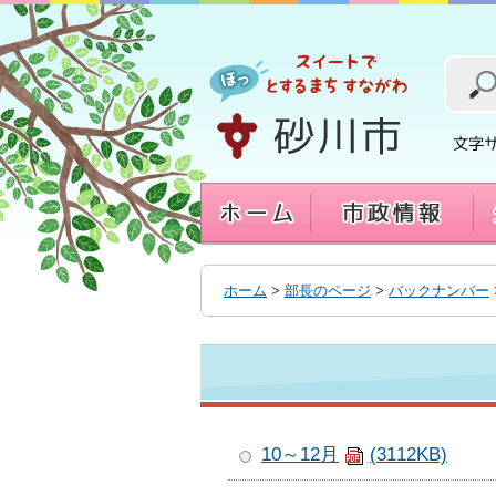
本
文
へ
移
動
す
る
ホーム
>
部長のページ
>
バックナンバー
10～12月
(3112KB)