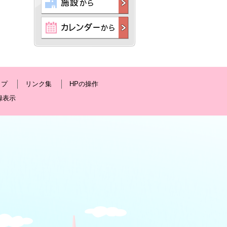
ップ
リンク集
HPの操作
録表示