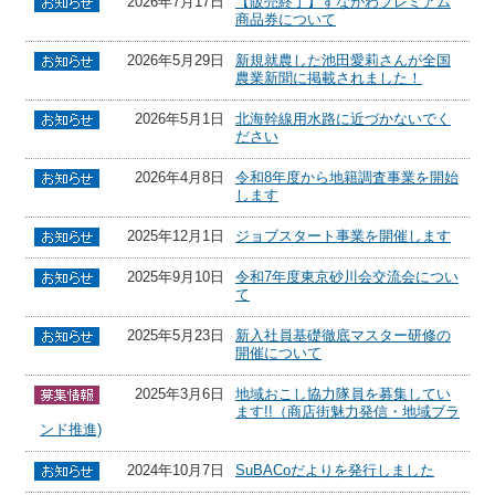
2026年7月17日
【販売終了】すながわプレミアム
商品券について
2026年5月29日
新規就農した池田愛莉さんが全国
農業新聞に掲載されました！
2026年5月1日
北海幹線用水路に近づかないでく
ださい
2026年4月8日
令和8年度から地籍調査事業を開始
します
2025年12月1日
ジョブスタート事業を開催します
2025年9月10日
令和7年度東京砂川会交流会につい
て
2025年5月23日
新入社員基礎徹底マスター研修の
開催について
2025年3月6日
地域おこし協力隊員を募集してい
ます!!（商店街魅力発信・地域ブラ
ンド推進)
2024年10月7日
SuBACoだよりを発行しました