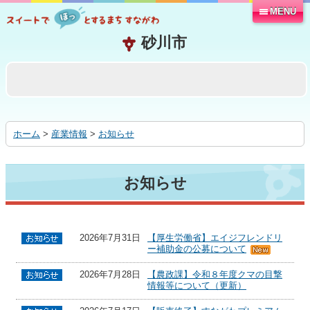
MENU
本
文
へ
移
動
す
る
ホーム
>
産業情報
>
お知らせ
お知らせ
2026年7月31日
【厚生労働省】エイジフレンドリ
ー補助金の公募について
2026年7月28日
【農政課】令和８年度クマの目撃
情報等について（更新）