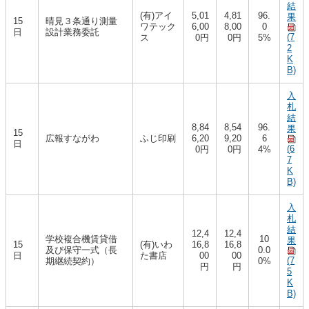
結
(有)アイ
5,01
4,81
96.
果
15
晴見３条通り測量
ワテック
6,00
8,00
0
日
設計業務委託
(7
ス
0円
0円
5%
2
K
B)
入
札
結
8,84
8,54
96.
果
15
広報すながわ
ふじ印刷
6,20
9,20
6
日
(6
0円
0円
4%
7
K
B)
入
札
結
12,4
12,4
学校複合機賃貸借
10
果
15
(有)いわ
16,8
16,8
及び保守一式（長
0.0
日
た書店
00
00
(7
期継続契約）
0%
円
円
5
K
B)