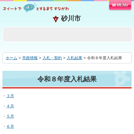
MENU
本
文
へ
移
動
す
る
ホーム
>
市政情報
>
入札・契約
>
入札結果
> 令和８年度入札結果
令和８年度入札結果
・
３月
・
４月
・
５月
・
６月