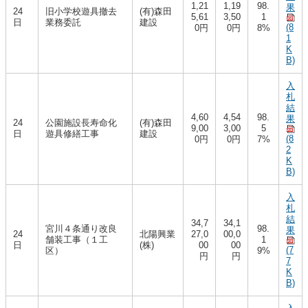
1,21
1,19
98.
果
24
旧小学校遊具撤去
(有)森田
5,61
3,50
1
日
業務委託
建設
(8
0円
0円
8%
1
K
B)
入
札
結
4,60
4,54
98.
果
24
公園施設長寿命化
(有)森田
9,00
3,00
5
日
遊具修繕工事
建設
(8
0円
0円
7%
2
K
B)
入
札
結
34,7
34,1
宮川４条通り改良
98.
果
24
北陽興業
27,0
00,0
舗装工事（１工
1
日
(株)
00
00
(7
区）
9%
円
円
7
K
B)