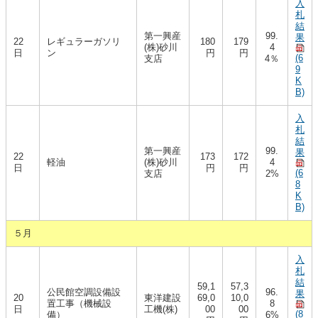
入
札
結
第一興産
99.
果
22
レギュラーガソリ
180
179
(株)砂川
4
日
ン
円
円
(6
支店
4％
9
K
B)
入
札
結
第一興産
99.
果
22
173
172
軽油
(株)砂川
4
日
円
円
(6
支店
2%
8
K
B)
５月
入
札
結
59,1
57,3
公民館空調設備設
96.
果
20
東洋建設
69,0
10,0
置工事（機械設
8
日
工機(株)
00
00
(8
備）
6%