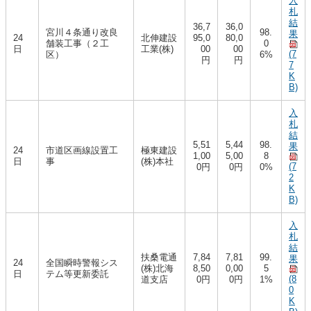
入
札
結
36,7
36,0
宮川４条通り改良
98.
果
24
北伸建設
95,0
80,0
舗装工事（２工
0
日
工業(株)
00
00
(7
区）
6%
円
円
7
K
B)
入
札
結
5,51
5,44
98.
果
24
市道区画線設置工
極東建設
1,00
5,00
8
日
事
(株)本社
(7
0円
0円
0%
2
K
B)
入
札
結
扶桑電通
7,84
7,81
99.
果
24
全国瞬時警報シス
(株)北海
8,50
0,00
5
日
テム等更新委託
(8
道支店
0円
0円
1%
0
K