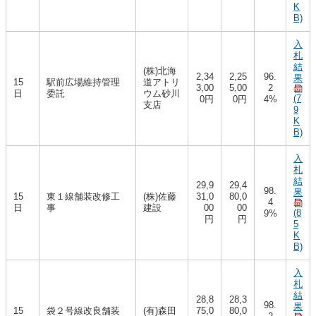
K
B)
入
札
結
(株)北海
2,34
2,25
96.
果
15
駅前広場維持管理
道アトリ
3,00
5,00
2
日
委託
ウム砂川
(7
0円
0円
4%
支店
9
K
B)
入
札
結
29,9
29,4
98.
果
15
東１線舗装改修工
(株)佐藤
31,0
80,0
4
日
事
建設
00
00
(8
9%
円
円
5
K
B)
入
札
結
28,8
28,3
98.
果
15
袋２号線改良舗装
(有)森田
75,0
80,0