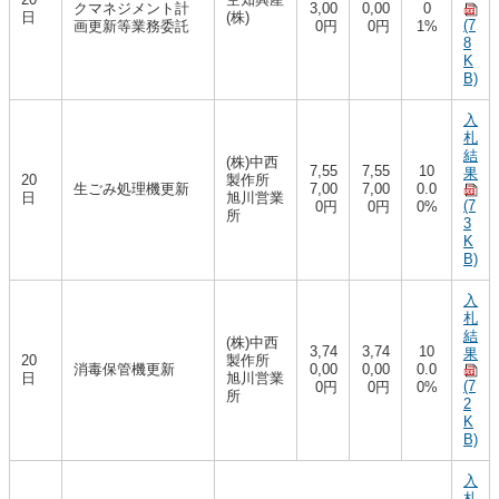
クマネジメント計
3,00
0,00
0
日
(株)
(7
画更新等業務委託
0円
0円
1%
8
K
B)
入
札
結
(株)中西
7,55
7,55
10
果
20
製作所
生ごみ処理機更新
7,00
7,00
0.0
日
旭川営業
(7
0円
0円
0%
所
3
K
B)
入
札
結
(株)中西
3,74
3,74
10
果
20
製作所
消毒保管機更新
0,00
0,00
0.0
日
旭川営業
(7
0円
0円
0%
所
2
K
B)
入
札