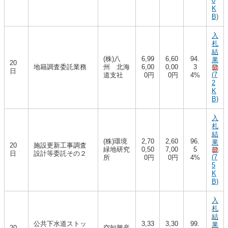
0
K
B)
入
札
結
(株)八
6,99
6,60
94.
果
20
地籍調査委託業務
州 北海
6,00
0,00
3
日
(7
道支社
0円
0円
4%
2
K
B)
入
札
結
(株)環境
2,70
2,60
96.
果
20
施設更新工事調査
緑地研究
0,50
7,00
5
日
設計等委託その２
(7
所
0円
0円
4%
5
K
B)
入
札
結
公共下水道ストッ
3,33
3,30
99.
果
20
空知興産