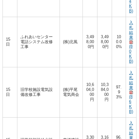
4
K
B)
入
札
結
ふれあいセンター
3,49
3,49
10
果
15
電話システム改修
(株)北風
8,00
8,00
0.0
日
(8
工事
0円
0円
0%
0
K
B)
入
札
結
10,6
10,3
97.
果
15
旧学校施設電気設
(株)平尾
04,0
84,0
9
日
備改修工事
電気商会
00
00
(8
3%
円
円
6
K
B)
入
札
結
3,30
3,16
96.
果