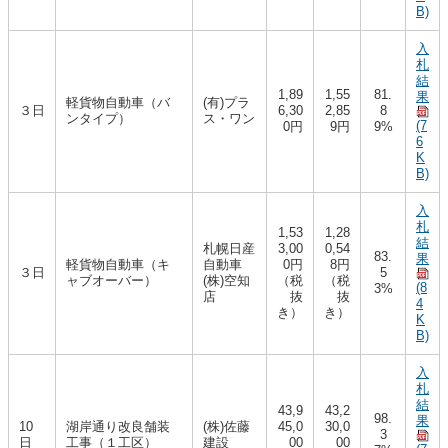
B)
入
札
結
1,89
1,55
81.
果
軽貨物自動車（バ
(有)プラ
３日
6,30
2,85
8
ンタイプ）
ス・ワン
(7
0円
9円
9%
6
K
B)
入
札
1,53
1,28
結
札幌日産
3,00
0,54
83.
果
軽貨物自動車（キ
自動車
0円
8円
３日
5
ャブオーバー）
(株)空知
（税
（税
(8
3%
店
抜
抜
4
き）
き）
K
B)
入
札
結
43,9
43,2
98.
果
10
湖岸通り改良舗装
(株)佐藤
45,0
30,0
3
日
工事（１工区）
建設
00
00