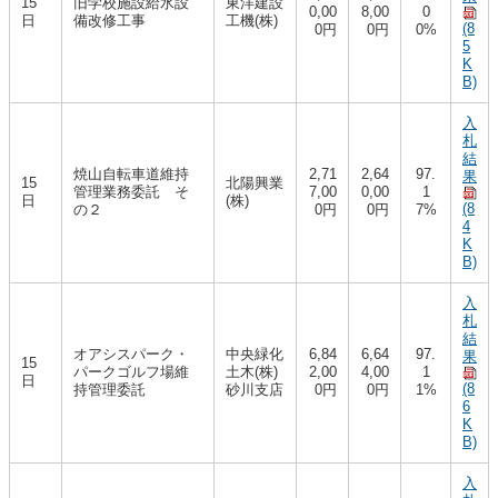
15
旧学校施設給水設
東洋建設
0,00
8,00
0
日
備改修工事
工機(株)
(8
0円
0円
0%
5
K
B)
入
札
結
焼山自転車道維持
2,71
2,64
97.
果
15
北陽興業
管理業務委託 そ
7,00
0,00
1
日
(株)
(8
の２
0円
0円
7%
4
K
B)
入
札
結
オアシスパーク・
中央緑化
6,84
6,64
97.
果
15
パークゴルフ場維
土木(株)
2,00
4,00
1
日
(8
持管理委託
砂川支店
0円
0円
1%
6
K
B)
入