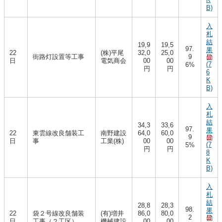
B)
入
札
結
19,9
19,5
97.
果
22
(株)平尾
32,0
25,0
街路灯設置等工事
9
日
電気商会
00
00
(7
6%
円
円
6
K
B)
入
札
結
34,3
33,6
97.
果
22
東雲線改良舗装工
南野建設
64,0
60,0
9
日
事
工業(株)
00
00
(7
5%
円
円
8
K
B)
入
札
結
28,8
28,3
98.
果
22
袋２号線改良舗装
(有)増井
86,0
80,0
2
日
工事（２工区）
機械建設
00
00