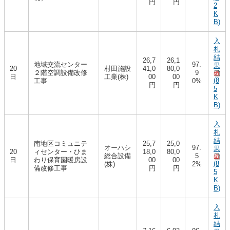
円
円
2
K
B)
入
札
結
26,7
26,1
地域交流センター
97.
果
20
村田施設
41,0
80,0
２階空調設備改修
9
日
工業(株)
00
00
(8
工事
0%
円
円
5
K
B)
入
札
結
南地区コミュニテ
25,7
25,0
オーハシ
97.
果
20
ィセンター・ひま
18,0
80,0
総合設備
5
日
わり保育園暖房設
00
00
(8
(株)
2%
備改修工事
円
円
5
K
B)
入
札
結