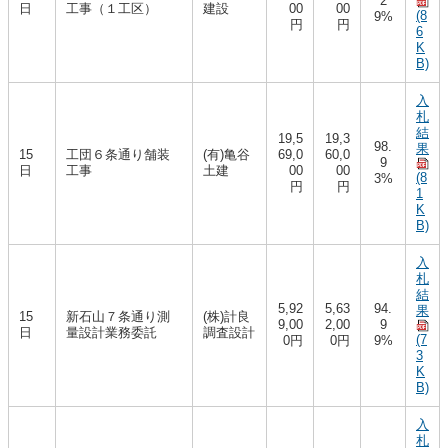
2
日
工事（１工区）
建設
00
00
(8
9%
円
円
6
K
B)
入
札
結
19,5
19,3
98.
果
15
工団６条通り舗装
(有)亀谷
69,0
60,0
9
日
工事
土建
00
00
(8
3%
円
円
1
K
B)
入
札
結
5,92
5,63
94.
果
15
新石山７条通り測
(株)計良
9,00
2,00
9
日
量設計業務委託
調査設計
(7
0円
0円
9%
3
K
B)
入
札