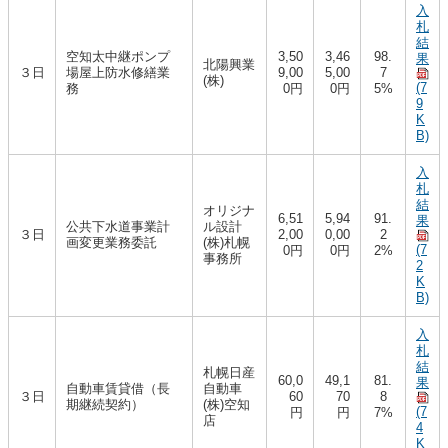
入
札
結
空知太中継ポンプ
3,50
3,46
98.
果
北陽興業
３日
場屋上防水修繕業
9,00
5,00
7
(株)
(7
務
0円
0円
5%
9
K
B)
入
札
結
オリジナ
6,51
5,94
91.
果
公共下水道事業計
ル設計
３日
2,00
0,00
2
画変更業務委託
(株)札幌
(7
0円
0円
2%
事務所
2
K
B)
入
札
結
札幌日産
60,0
49,1
81.
果
自動車賃貸借（長
自動車
３日
60
70
8
期継続契約）
(株)空知
(7
円
円
7%
店
4
K