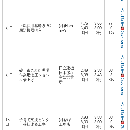
入
札
結
4,75
3,66
77.
果
正職員用基幹系PC
(株)Ham
８日
6,40
3,00
0
周辺機器購入
my's
(7
0円
0円
1%
5
K
B)
入
札
結
日立建機
砂川市ごみ処理場
2,49
2,33
93.
果
日本(株)
８日
作業用油圧ショベ
8,98
3,43
3
空知営業
(7
ル借上げ
0円
0円
8%
所
2
K
B)
入
札
結
3,93
3,88
98.
果
15
子育て支援センタ
(株)高西
8,00
3,00
6
日
ー移転改修工事
工務店
(8
0円
0円
0%