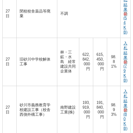
結
果
27
閉校校舎薬品等廃
不調
日
棄
(5
4
K
B)
入
札
林・三
結
622,
615,
鉱・水
98.
果
27
旧砂川中学校解体
842,
450,
島 経常
8
日
工事
000
000
(7
建設共同
1%
円
円
9
企業体
K
B)
入
札
結
193,
191,
砂川市義務教育学
98.
果
27
南野建設
919,
840,
校建設工事（校舎
9
日
工業(株)
000
000
(8
西側外構工事）
3%
円
円
0
K
B)