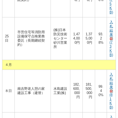
5
K
B)
入
札
(株)日本
結
市営住宅等消防用
防災技術
1,47
1,37
93.
果
25
設備保守点検業務
センター
4,00
5,00
2
日
委託（長期継続契
(7
砂川営業
0円
0円
8%
約）
3
所
K
B)
４月
入
札
結
182,
181,
99.
果
南吉野老人憩の家
水島建設
600,
500,
８日
4
建設工事（建替）
工業(株)
000
000
(8
0%
円
円
1
K
B)
入