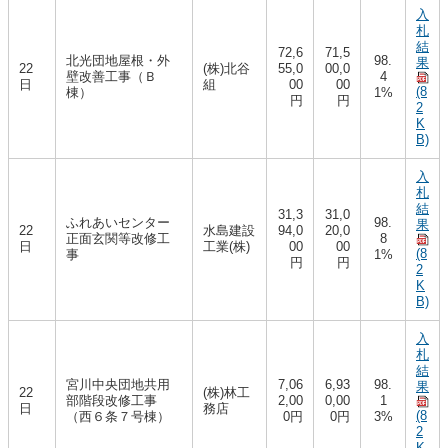
入
札
結
72,6
71,5
北光団地屋根・外
98.
果
22
(株)北谷
55,0
00,0
壁改善工事（Ｂ
4
日
組
00
00
(8
棟）
1%
円
円
2
K
B)
入
札
結
31,3
31,0
ふれあいセンター
98.
果
22
水島建設
94,0
20,0
正面玄関等改修工
8
日
工業(株)
00
00
(8
事
1%
円
円
2
K
B)
入
札
結
宮川中央団地共用
7,06
6,93
98.
果
22
(株)林工
部階段改修工事
2,00
0,00
1
日
務店
(8
（西６条７号棟）
0円
0円
3%
2
K