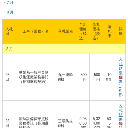
・
７月
・
８月
予定
落札
落
入札
価格
価格
詳
工事（業務）名
落札業者
札
日
（税
（税
細
率
込）
込）
３月
入
札
結
事業系一般廃棄物
果
25
丸一運輸
500
500
10
収集運搬業務委託
日
(株)
円
円
0％
(8
（長期継続契約）
1
K
B)
入
札
結
消防設備保守点検
9,95
5,32
53.
果
25
三瑛防災
業務委託（長期継
0,60
4,00
5
日
(株)
(7
続契約）
0円
0円
0%