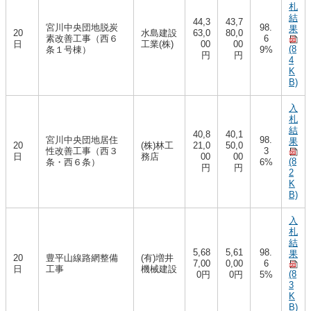
札
結
44,3
43,7
宮川中央団地脱炭
98.
果
20
水島建設
63,0
80,0
素改善工事（西６
6
日
工業(株)
00
00
(8
条１号棟）
9%
円
円
4
K
B)
入
札
結
40,8
40,1
宮川中央団地居住
98.
果
20
(株)林工
21,0
50,0
性改善工事（西３
3
日
務店
00
00
(8
条・西６条）
6%
円
円
2
K
B)
入
札
結
5,68
5,61
98.
果
20
豊平山線路網整備
(有)増井
7,00
0,00
6
日
工事
機械建設
(8
0円
0円
5%
3
K
B)