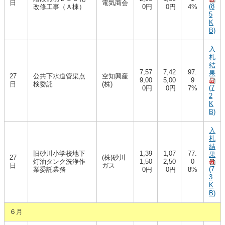
日
電気商会
(8
改修工事（Ａ棟）
0円
0円
4%
5
K
B)
入
札
結
7,57
7,42
97.
果
27
公共下水道管渠点
空知興産
9,00
5,00
9
日
検委託
(株)
(7
0円
0円
7%
2
K
B)
入
札
結
旧砂川小学校地下
1,39
1,07
77.
果
27
(株)砂川
灯油タンク洗浄作
1,50
2,50
0
日
ガス
(7
業委託業務
0円
0円
8%
3
K
B)
６月