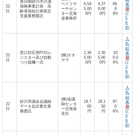
第10期砂川市介護
ベイリサ
6,54
4,37
66.
果
22
保険事業計画・高
ーチセン
5,00
8,00
8
日
齢者福祉計画策定
(7
ター北海
0円
0円
9%
支援業務委託
5
道事務所
K
B)
入
札
結
窓口対応用POSレ
2,36
2,36
10
果
22
(株)オオ
ジスター及び自動
5,00
5,00
0.0
日
ヤマ
(7
つり銭機一式
0円
0円
0%
3
K
B)
入
札
結
(株)会議
砂川市議会会議録
18,7
18,1
97.
果
22
録センタ
データ反訳整文業
00
50
0
日
ー北海道
(7
務委託
円
円
6%
支社
4
K
B)