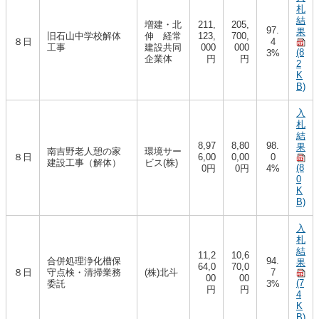
札
結
増建・北
211,
205,
97.
果
旧石山中学校解体
伸 経常
123,
700,
８日
4
工事
建設共同
000
000
(8
3%
企業体
円
円
2
K
B)
入
札
結
8,97
8,80
98.
果
南吉野老人憩の家
環境サー
８日
6,00
0,00
0
建設工事（解体）
ビス(株)
(8
0円
0円
4%
0
K
B)
入
札
結
11,2
10,6
合併処理浄化槽保
94.
果
64,0
70,0
８日
守点検・清掃業務
(株)北斗
7
00
00
(7
委託
3%
円
円
4
K
B)