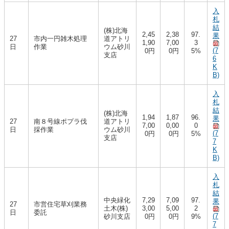
入
札
結
(株)北海
2,45
2,38
97.
果
27
市内一円雑木処理
道アトリ
1,90
7,00
3
日
作業
ウム砂川
(7
0円
0円
5%
支店
6
K
B)
入
札
結
(株)北海
1,94
1,87
96.
果
27
南８号線ポプラ伐
道アトリ
7,00
0,00
0
日
採作業
ウム砂川
(7
0円
0円
5%
支店
7
K
B)
入
札
結
中央緑化
7,29
7,09
97.
果
27
市営住宅草刈業務
土木(株)
3,00
5,00
2
日
委託
(7
砂川支店
0円
0円
9%
7