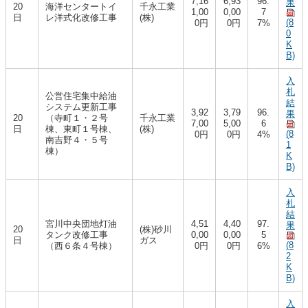
7,16
6,93
96.
果
20
海洋センタートイ
千永工業
1,00
0,00
7
日
レ洋式化改修工事
(株)
(8
0円
0円
7%
0
K
B)
入
札
公営住宅集中給油
結
システム更新工事
3,92
3,79
96.
果
20
（寺町１・２号
千永工業
7,00
5,00
6
日
棟、東町１号棟、
(株)
(8
0円
0円
4%
南吉野４・５号
1
棟）
K
B)
入
札
結
宮川中央団地灯油
4,51
4,40
97.
果
20
(株)砂川
タンク改修工事
0,00
0,00
5
日
ガス
(8
（西６条４号棟）
0円
0円
6%
2
K
B)
入