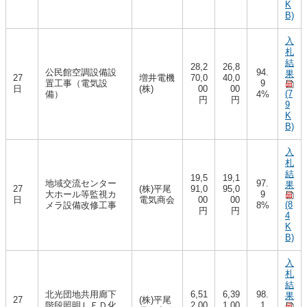
K
B)
入
札
結
28,2
26,8
公民館空調設備設
94.
果
27
増井電機
70,0
40,0
置工事（電気設
9
日
(株)
00
00
(7
備）
4%
円
円
9
K
B)
入
札
結
19,5
19,1
地域交流センター
97.
果
27
(株)平尾
91,0
95,0
大ホール等監視カ
9
日
電気商会
00
00
(8
メラ設備改修工事
8%
円
円
4
K
B)
入
札
結
北光団地共用廊下
6,51
6,39
98.
果
27
(株)平尾
階段照明ＬＥＤ化
2,00
1,00
1