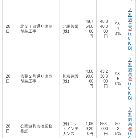
入
札
結
49,7
48,8
98.
果
20
北３丁目通り改良
北陽興業
64,0
40,0
1
日
舗装工事
(株)
00
00
(7
4%
円
円
8
K
B)
入
札
結
43,8
43,2
98.
果
20
吉葉２号通り改良
川端建設
90,0
30,0
5
日
舗装工事
(株)
00
00
(7
0%
円
円
8
K
B)
入
札
結
(株)ニッ
1,06
858,
80.
果
20
公園遊具点検業務
トメンテ
9,20
000
2
日
委託
(7
ナンス
0円
円
5%