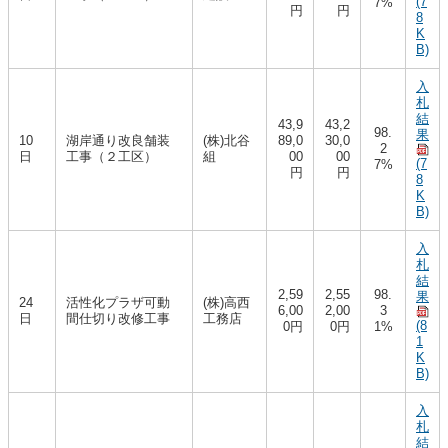
(7
7%
円
円
8
K
B)
入
札
結
43,9
43,2
98.
果
10
湖岸通り改良舗装
(株)北谷
89,0
30,0
2
日
工事（２工区）
組
00
00
(7
7%
円
円
8
K
B)
入
札
結
2,59
2,55
98.
果
24
活性化プラザ可動
(株)高西
6,00
2,00
3
日
間仕切り改修工事
工務店
(8
0円
0円
1%
1
K
B)
入
札
結