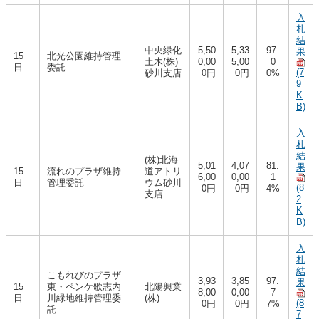
入
札
結
中央緑化
5,50
5,33
97.
果
15
北光公園維持管理
土木(株)
0,00
5,00
0
日
委託
(7
砂川支店
0円
0円
0%
9
K
B)
入
札
結
(株)北海
5,01
4,07
81.
果
15
流れのプラザ維持
道アトリ
6,00
0,00
1
日
管理委託
ウム砂川
(8
0円
0円
4%
支店
2
K
B)
入
札
結
こもれびのプラザ
3,93
3,85
97.
果
15
東・ペンケ歌志内
北陽興業
8,00
0,00
7
日
川緑地維持管理委
(株)
(8
0円
0円
7%
託
7