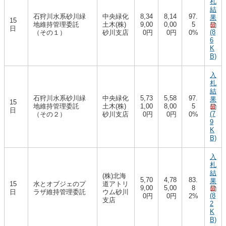
札
結
石狩川水系砂川緑
中央緑化
8,34
8,14
97.
果
15
地維持管理委託
土木(株)
9,00
0,00
5
日
(8
（その１）
砂川支店
0円
0円
0%
6
K
B)
入
札
結
石狩川水系砂川緑
中央緑化
5,73
5,58
97.
果
15
地維持管理委託
土木(株)
1,00
8,00
5
日
(7
（その２）
砂川支店
0円
0円
0%
9
K
B)
入
札
結
(株)北海
5,70
4,78
83.
果
15
水とオブジェのプ
道アトリ
9,00
5,00
8
日
ラザ維持管理委託
ウム砂川
(8
0円
0円
2%
支店
2
K
B)