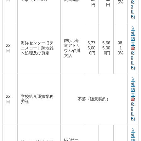
(8
5%
円
円
3
K
B)
入
札
結
(株)北海
海洋センター旧テ
5,77
5,66
98.
果
22
道アトリ
ニスコート跡地雑
5,00
5,00
1
日
ウム砂川
(8
木処理及び剪定
0円
0円
0%
支店
0
K
B)
入
札
結
果
22
学校給食運搬業務
不落（随意契約）
日
委託
(8
0
K
B)
入
札
(株)サー
結