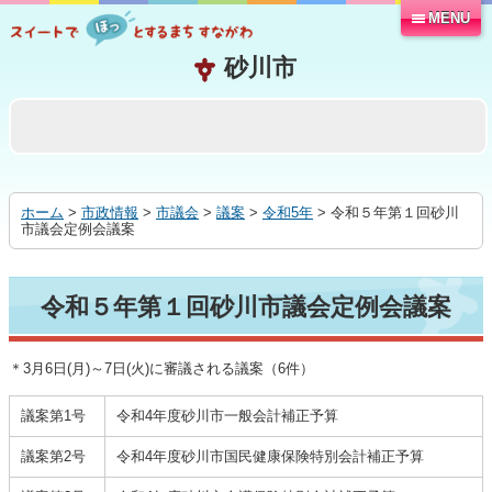
MENU
本
文
へ
移
動
す
る
ホーム
>
市政情報
>
市議会
>
議案
>
令和5年
> 令和５年第１回砂川
市議会定例会議案
令和５年第１回砂川市議会定例会議案
＊3月6日(月)～7日(火)に審議される議案（6件）
議案第1号
令和4年度砂川市一般会計補正予算
議案第2号
令和4年度砂川市国民健康保険特別会計補正予算