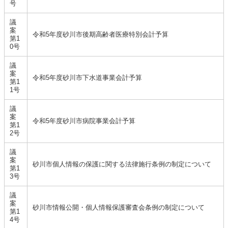
号
議
案
令和5年度砂川市後期高齢者医療特別会計予算
第1
0号
議
案
令和5年度砂川市下水道事業会計予算
第1
1号
議
案
令和5年度砂川市病院事業会計予算
第1
2号
議
案
砂川市個人情報の保護に関する法律施行条例の制定について
第1
3号
議
案
砂川市情報公開・個人情報保護審査会条例の制定について
第1
4号