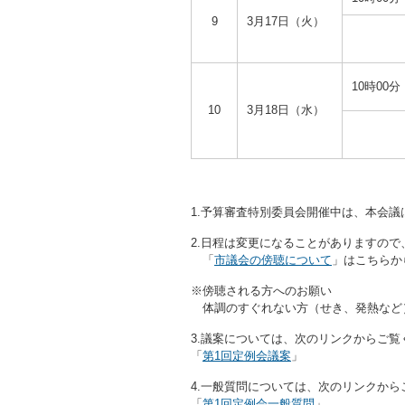
9
3月17日（火）
10時00分
10
3月18日（水）
1.予算審査特別委員会開催中は、本会議
2.日程は変更になることがありますので
「
市議会の傍聴について
」はこちらか
※傍聴される方へのお願い
体調のすぐれない方（せき、発熱など
3.議案については、次のリンクからご覧
「
第1回定例会議案
」
4.一般質問については、次のリンクから
「
第1回定例会一般質問
」