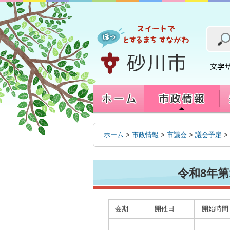
本
文
へ
移
動
す
る
ホーム
>
市政情報
>
市議会
>
議会予定
>
令和8年
会期
開催日
開始時間