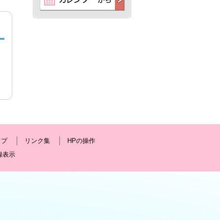
ップ
リンク集
HPの操作
録表示