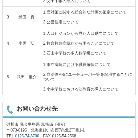
2.父子手帳の導入について
1.雪対策に関する総合的な計画の策定について
3
武田 真
2.公営住宅について
1.人口ビジョンから見た人口動向について
4
小黒 弘
2.救命救急病院だから困ることについて
3.石山中学校の多人数学級について
1.市立病院における職員確保について
2.自治体PRにユーチューバー等を起用することに
5
武田 圭介
ついて
3.小中学校における法教育の導入について
お問い合わせ先
砂川市 議会事務局 庶務係〔4階〕
〒073-0195 北海道砂川市西7条北2丁目1-1
TEL
0125-74-8796
FAX 0125-54-2568