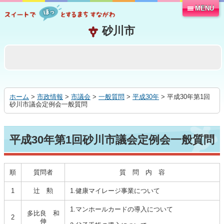
MENU
本
文
へ
移
動
す
る
ホーム
>
市政情報
>
市議会
>
一般質問
>
平成30年
> 平成30年第1回
砂川市議会定例会一般質問
平成30年第1回砂川市議会定例会一般質問
順
質問者
質 問 内 容
1
辻 勲
1.健康マイレージ事業について
1.マンホールカードの導入について
多比良 和
2
伸