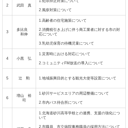
1.犯罪抑止対策について
2
武田 真
2.風疹対策について
1.高齢者の住宅施策について
多比良
2.消費税引き上げに伴う商工業者に対する市の対
3
和伸
応について
3.乳幼児保育の待機児童について
1.災害時における対応について
4
小黒 弘
2.コミュニティFM放送の導入について
5
辻 勲
1.地域振興目的とする観光大使等設置について
1.砂川サービスエリアの周辺整備について
増山 裕
6
司
2.市内バス待合所について
1.北海道砂川高等学校との連携、支援の強化につ
いて
2.市職員、市立病院事務職員の採用方法について