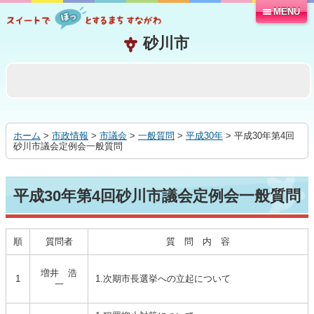
MENU
本
文
へ
移
動
す
る
ホーム
>
市政情報
>
市議会
>
一般質問
>
平成30年
> 平成30年第4回
砂川市議会定例会一般質問
平成30年第4回砂川市議会定例会一般質問
順
質問者
質 問 内 容
増井 浩
1
1.次期市長選挙への立起について
一