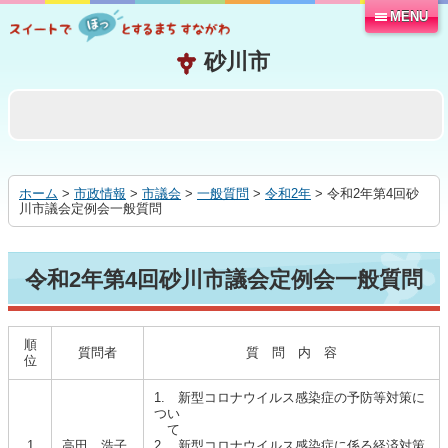
MENU
本
文
へ
移
動
す
る
ホーム
>
市政情報
>
市議会
>
一般質問
>
令和2年
> 令和2年第4回砂
川市議会定例会一般質問
令和2年第4回砂川市議会定例会一般質問
順
質問者
質 問 内 容
位
1. 新型コロナウイルス感染症の予防等対策に
つい
て
1
高田 浩子
2. 新型コロナウイルス感染症に係る経済対策