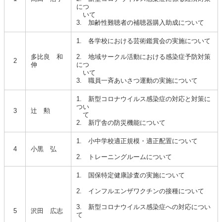
につ
いて
3. 加齢性難聴者の補聴器購入助成について
1. 各学校における芸術鑑賞会の実施について
多比良 和
2. 地域サークル活動における感染症予防対策
2
伸
につ
いて
3. 職員一斉あいさつ運動の実施について
1. 新型コロナウイルス感染症の対応と対策に
つい
3
辻 勲
て
2. 新庁舎の防災機能について
1. 小中学校適正規模・適正配置について
4
小黒 弘
2. トレーニングルームについて
1. 国保特定健康診査の実施について
2. インフルエンザワクチンの接種について
3. 新型コロナウイルス感染症への対応につい
5
沢田 広志
て