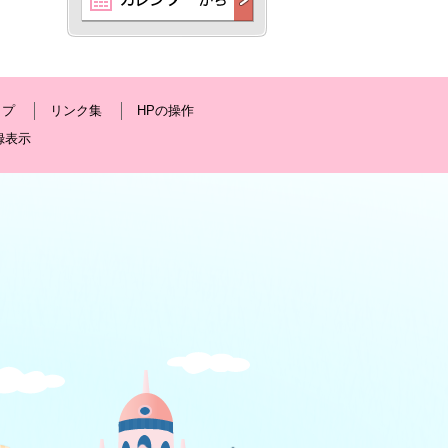
ップ
リンク集
HPの操作
録表示