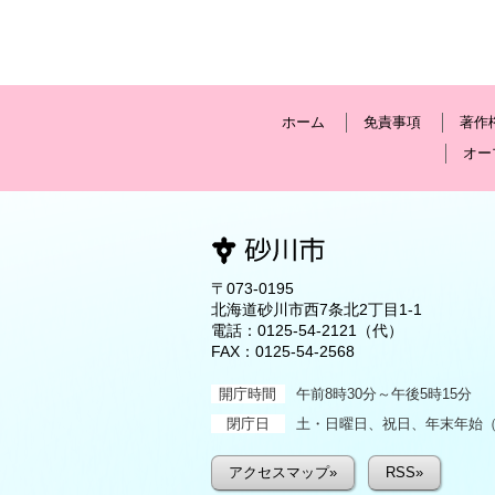
ホーム
免責事項
著作
オー
〒073-0195
北海道砂川市西7条北2丁目1-1
電話：
0125-54-2121
（代）
FAX：0125-54-2568
開庁時間
午前8時30分～午後5時15分
閉庁日
土・日曜日、祝日、年末年始（1
アクセスマップ»
RSS»