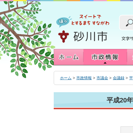
本
文
へ
移
動
す
る
ホーム
>
市政情報
>
市議会
>
会議録
>
平
平成20