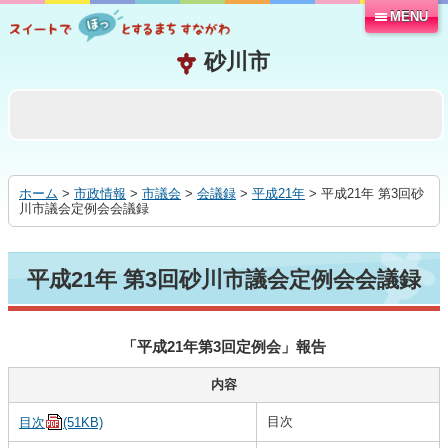
MENU
本
文
へ
移
動
す
る
ホーム
>
市政情報
>
市議会
>
会議録
>
平成21年
> 平成21年 第3回砂
川市議会定例会会議録
平成21年 第3回砂川市議会定例会会議録
「平成21年第3回定例会」報告
内容
目次
目次
(51KB)