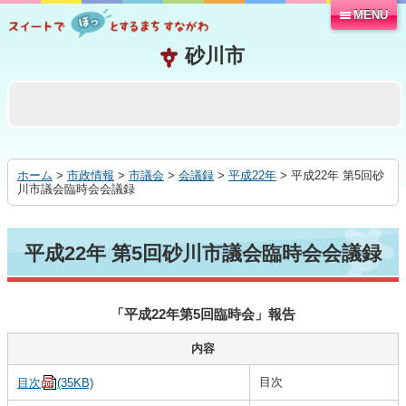
MENU
本
文
へ
移
動
す
る
ホーム
>
市政情報
>
市議会
>
会議録
>
平成22年
> 平成22年 第5回砂
川市議会臨時会会議録
平成22年 第5回砂川市議会臨時会会議録
「平成22年第5回臨時会」報告
内容
目次
目次
(35KB)