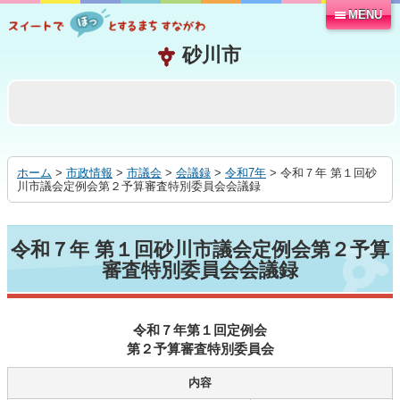
MENU
本
文
へ
移
動
す
る
ホーム
>
市政情報
>
市議会
>
会議録
>
令和7年
> 令和７年 第１回砂
川市議会定例会第２予算審査特別委員会会議録
令和７年 第１回砂川市議会定例会第２予算
審査特別委員会会議録
令和７年第１回定例会
第２予算審査特別委員会
内容