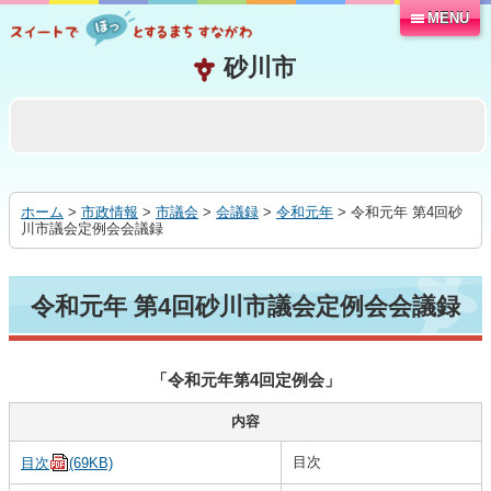
MENU
本
文
へ
移
動
す
る
ホーム
>
市政情報
>
市議会
>
会議録
>
令和元年
> 令和元年 第4回砂
川市議会定例会会議録
令和元年 第4回砂川市議会定例会会議録
「令和元年第4回定例会」
内容
目次
目次
(69KB)