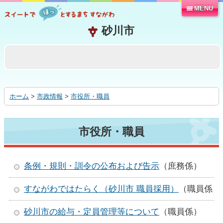
MENU
本
文
へ
移
動
す
る
ホーム
>
市政情報
>
市役所・職員
市役所・職員
条例・規則­・訓令の公­布および告­示
（庶務係）
すながわではたらく（砂川市 職員採用）
（職員係）
砂川市の給与・定員管理等について
（職員係）