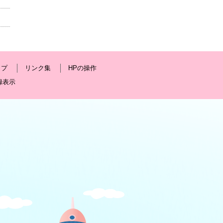
ップ
リンク集
HPの操作
録表示