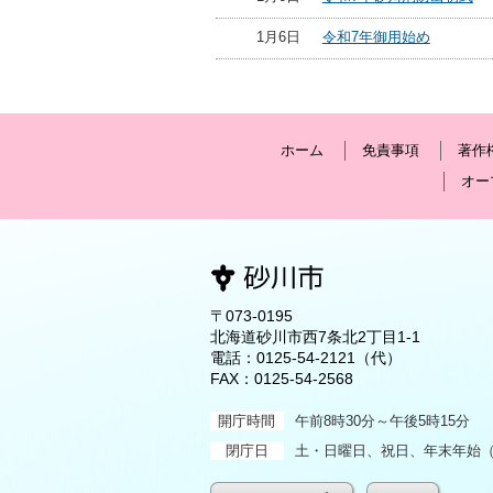
1月6日
令和7年御用始め
ホーム
免責事項
著作
オー
〒073-0195
北海道砂川市西7条北2丁目1-1
電話：
0125-54-2121
（代）
FAX：0125-54-2568
開庁時間
午前8時30分～午後5時15分
閉庁日
土・日曜日、祝日、年末年始（1