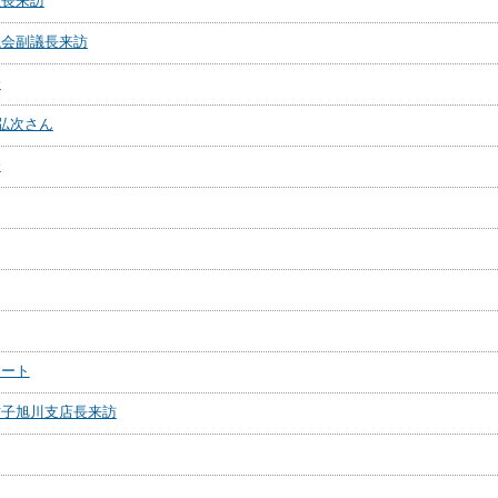
社長来訪
議会副議長来訪
会
川弘次さん
会
タート
祐子旭川支店長来訪