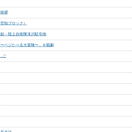
任挨拶
中空知ブロック）
激励－陸上自衛隊滝川駐屯地
ナ〜ベジたべる大冒険〜」を観劇
しご
会