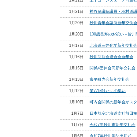
1月21日
王子コーンスターチ内藤
1月21日
神谷衆議院議員・稲村道
1月20日
砂川青年会議所新年交例
1月20日
100歳長寿のお祝い－皆
1月17日
北海道三井化学新年交礼
1月16日
砂川商店会連合会新年会
1月15日
関係4団体合同新年交礼会
1月13日
富平町内会新年交礼会
1月12日
第77回はたちの集い
1月10日
町内会関係の新年会がス
1月7日
日本航空北海道支社前田
1月7日
令和7年砂川市新年交礼会
1月6日
令和7年砂川消防出初式