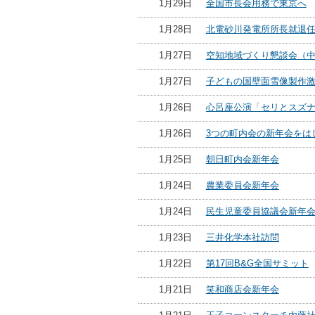
1月29日
全国市長会用務で東京へ
1月28日
北電砂川発電所所長就退
1月27日
空知地域づくり懇談会（
1月27日
子どもの国壁面雪像製作
1月26日
心呂座公演「セリとスズ
1月26日
3つの町内会の新年会をは
1月25日
朝日町内会新年会
1月24日
農業委員会新年会
1月24日
民生児童委員協議会新年
1月23日
三井化学本社訪問
1月22日
第17回B&G全国サミット
1月21日
笑和商店会新年会