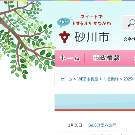
本
文
へ
移
動
す
る
ホーム
>
WEB市長室
>
市長動静
>
2025
1月30日
B&G財団を訪問