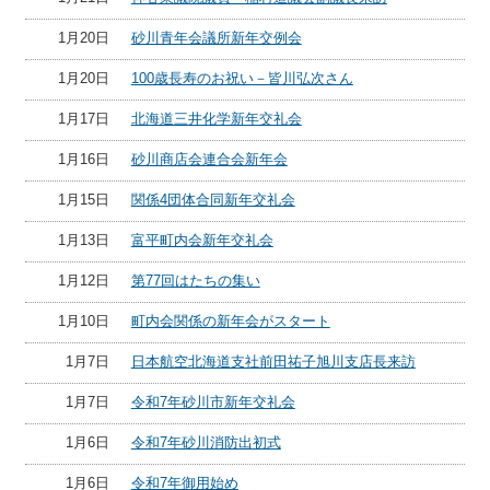
1月20日
砂川青年会議所新年交例会
1月20日
100歳長寿のお祝い－皆川弘次さん
1月17日
北海道三井化学新年交礼会
1月16日
砂川商店会連合会新年会
1月15日
関係4団体合同新年交礼会
1月13日
富平町内会新年交礼会
1月12日
第77回はたちの集い
1月10日
町内会関係の新年会がスタート
1月7日
日本航空北海道支社前田祐子旭川支店長来訪
1月7日
令和7年砂川市新年交礼会
1月6日
令和7年砂川消防出初式
1月6日
令和7年御用始め