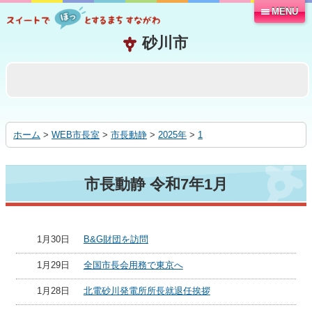
MENU
本
文
へ
移
動
す
る
ホーム
>
WEB市長室
>
市長動静
>
2025年
>
1
市長動静 令和7年1月
1月30日
B&G財団を訪問
1月29日
全国市長会用務で東京へ
1月28日
北電砂川発電所所長就退任挨拶