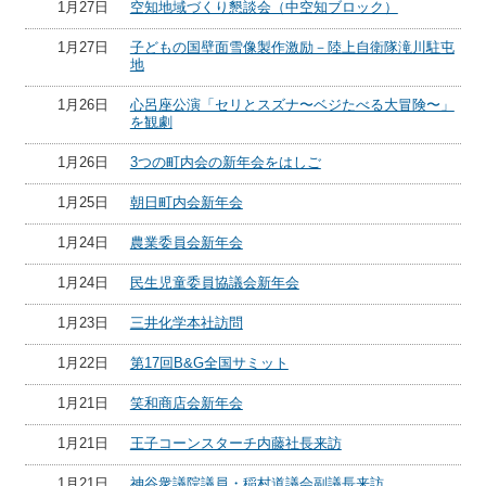
1月27日
空知地域づくり懇談会（中空知ブロック）
1月27日
子どもの国壁面雪像製作激励－陸上自衛隊滝川駐屯
地
1月26日
心呂座公演「セリとスズナ〜ベジたべる大冒険〜」
を観劇
1月26日
3つの町内会の新年会をはしご
1月25日
朝日町内会新年会
1月24日
農業委員会新年会
1月24日
民生児童委員協議会新年会
1月23日
三井化学本社訪問
1月22日
第17回B&G全国サミット
1月21日
笑和商店会新年会
1月21日
王子コーンスターチ内藤社長来訪
1月21日
神谷衆議院議員・稲村道議会副議長来訪