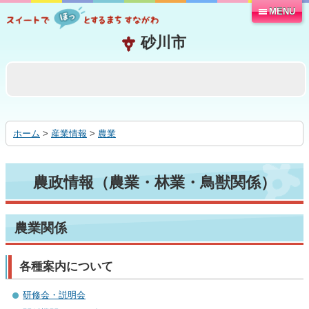
MENU
本
文
へ
移
動
す
る
ホーム
>
産業情報
>
農業
農政情報（農業・林業・鳥獣関係）
農業関係
各種案内について
研修会・説明会