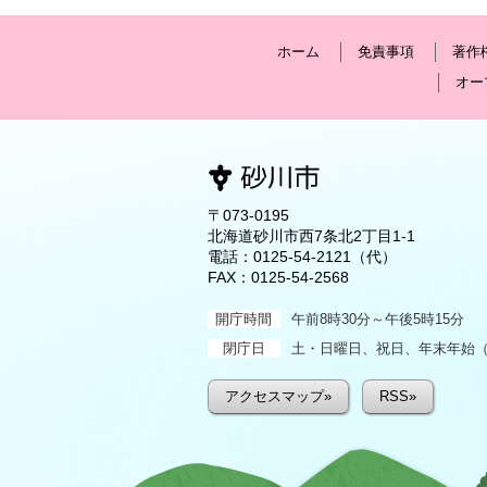
ホーム
免責事項
著作
オー
〒073-0195
北海道砂川市西7条北2丁目1-1
電話：
0125-54-2121
（代）
FAX：0125-54-2568
開庁時間
午前8時30分～午後5時15分
閉庁日
土・日曜日、祝日、年末年始（1
アクセスマップ»
RSS»