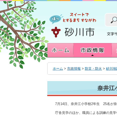
本
文
へ
移
動
す
る
ホーム
>
市政情報
>
防災・防火
>
砂川地
奈井江
7月14日、奈井江小学校2年生 25名
庁舎見学のほか、職員による訓練の見学