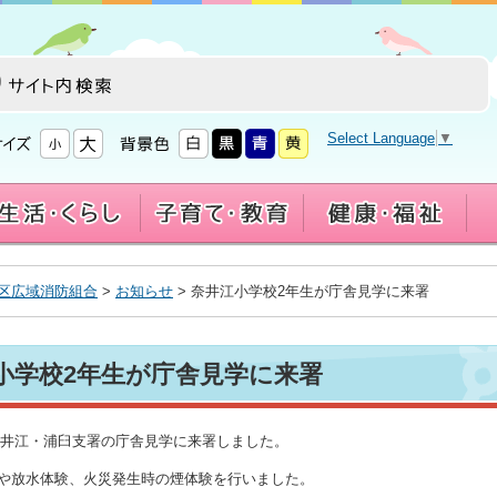
Select Language
▼
区広域消防組合
>
お知らせ
> 奈井江小学校2年生が庁舎見学に来署
小学校2年生が庁舎見学に来署
が奈井江・浦臼支署の庁舎見学に来署しました。
や放水体験、火災発生時の煙体験を行いました。