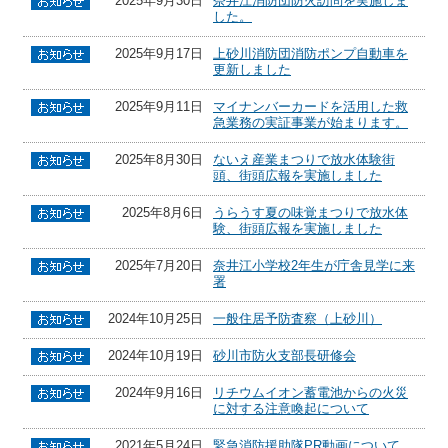
2025年9月30日
奈井江消防団防火訪問を実施しま
した。
2025年9月17日
上砂川消防団消防ポンプ自動車を
更新しました
2025年9月11日
マイナンバーカードを活用した救
急業務の実証事業が始まります。
2025年8月30日
ないえ産業まつりで放水体験街
頭、街頭広報を実施しました
2025年8月6日
うらうす夏の味覚まつりで放水体
験、街頭広報を実施しました
2025年7月20日
奈井江小学校2年生が庁舎見学に来
署
2024年10月25日
一般住居予防査察（上砂川）
2024年10月19日
砂川市防火支部長研修会
2024年9月16日
リチウムイオン蓄電池からの火災
に対する注意喚起について
2021年5月24日
緊急消防援助隊PR動画について