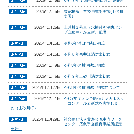
2026年2月5日
令和７年度 組合消防団幹部研修会
2026年2月5日
救急救命士章授与式を実施(上砂川
支署）
2026年1月25日
上砂川２号車（水槽付き消防ポン
プ自動車）が更新、配備
2026年1月15日
令和8年浦臼消防出初式
2026年1月15日
令和８年奈井江消防出初式
2026年1月9日
令和8年砂川消防出初式
2026年1月6日
令和８年上砂川消防出初式
2025年12月22日
令和8年砂川消防出初式について
2025年12月1日
令和7年度­火災予防作­文防火ポス­タ
ーコンク­ール表彰式­を実施しま­し
た（上砂川町）
2025年11月29日
社会福祉法人豊寿会晩生内ワーク
センター応急手当優良事業所認定
更新