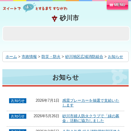
MENU
本
文
へ
移
動
す
る
ホーム
>
市政情報
>
防災・防火
>
砂川地区広域消防組合
>
お知らせ
お知らせ
2026年7月1日
感震ブレーカーを抽選で支給いた
します
2026年5月26日
砂川市婦人防火クラブで「緑の募
金」活動に協力しました