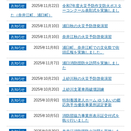
2025年11月22日
令和7年度火災予防作文防火ポスタ
ーコンクール表彰式を実施しまし
た（奈井江町、浦臼町）
2025年11月10日
浦臼秋の火災予防啓発演習
2025年11月10日
奈井江秋の火災予防啓発演習
2025年11月8日
浦臼町、奈井江町での文化祭で街
頭広報を実施しました。
2025年11月7日
浦臼消防団防火訪問を実施しまし
た
2025年10月23日
上砂川秋の火災予防啓発演習
2025年10月20日
上砂川支署車両破壊訓練
2025年10月9日
特別養護老人ホーム ゆうあいの郷
応急手当優良事業所認定更新
2025年10月5日
消防団協力事業所表示証交付式を
執り行いました