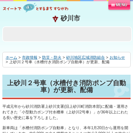
MENU
本
文
へ
移
動
す
る
ホーム
>
市政情報
>
防災・防火
>
砂川地区広域消防組合
>
お知らせ
> 上砂川２号車（水槽付き消防ポンプ自動車）が更新、配備
上砂川２号車（水槽付き消防ポンプ自動
車）が更新、配備
平成元年から砂川消防署上砂川支署(旧上砂川町消防本部)に配備・運用さ
れてきた「小型動力ポンプ付水槽車（上砂川2号車）」が36年以上にわた
る長い歴史に幕を下ろしました。
新車両は「水槽付消防ポンプ自動車」となり、本年1月20日から運用を開