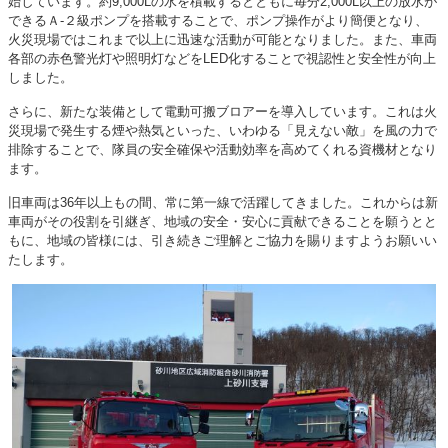
始しています。約9,000Lの水を積載するとともに毎分2,000L以上の放水が
できるＡ-２級ポンプを搭載することで、ポンプ操作がより簡便となり、
火災現場ではこれまで以上に迅速な活動が可能となりました。また、車両
各部の赤色警光灯や照明灯などをLED化することで視認性と安全性が向上
しました。
さらに、新たな装備として電動可搬ブロアーを導入しています。これは火
災現場で発生する煙や熱気といった、いわゆる「見えない敵」を風の力で
排除することで、隊員の安全確保や活動効率を高めてくれる資機材となり
ます。
旧車両は36年以上もの間、常に第一線で活躍してきました。これからは新
車両がその役割を引継ぎ、地域の安全・安心に貢献できることを願うとと
もに、地域の皆様には、引き続きご理解とご協力を賜りますようお願いい
たします。