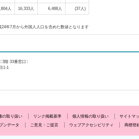
,804人
16,333人
6,488人
(37人)
成24年7月から外国人人口を含めた数値となります
3階 33番窓口〕
1-1
権の取り扱い
リンク掲載基準
個人情報の取り扱い
サイトマ
プンデータ
ご意見・ご提言
ウェブアクセシビリティ
商標登