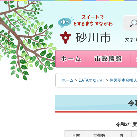
本
文
へ
移
動
す
る
ホーム
>
DATAすながわ
>
住民基本台帳
令
令和2年
月末
世帯数
男