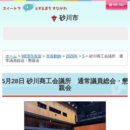
MENU
本
文
へ
移
動
す
る
ホーム
>
WEB市長室
>
市長動静
>
2026年
>
5
> 砂川商工会議所 通
常議員総会・懇親会
5月28日 砂川商工会議所 通常議員総会・懇
親会