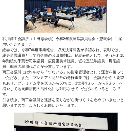
砂川商工会議所（山田巌会頭）令和8年度通常議員総会・懇親会にご案
内いただきました。
総会では、令和7年度事業報告、収支決算報告が承認され、表彰では、
終身名誉議員として前会頭の其田勝則氏、勤続表彰として、それぞれ15
年勤続の千葉智司常議員、広庭里美常議員、堀松宣弘常議員、堀昭議
員、職員の星朋代さんが受賞しています。
商工会議所には昨年から「すないる」の指定管理者として運営を担って
いただき、また、プレミアム商品券の発行事業では、会議所からの要望
もあり、プレミアム率を30％から50％に、1世帯4セットから6セットへ
増やして地元商店街の活性化にも対応させていただいているところで
す。
引き続き、商工会議所と連携を図りながら街づくりを進めていきたいと
思いますので、よろしくお願いいたします。