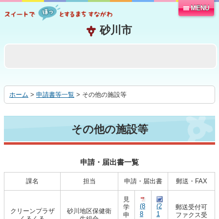
MENU
本
文
へ
移
動
す
る
ホーム
>
申請書等一覧
> その他の施設等
その他の施設等
申請・届出書一覧
課名
担当
申請・届出書
郵送・FAX
見
(8
(2
学
郵送受付可
クリーンプラザ
砂川地区保健衛
8
1
申
ファクス受
くるくる
生組合