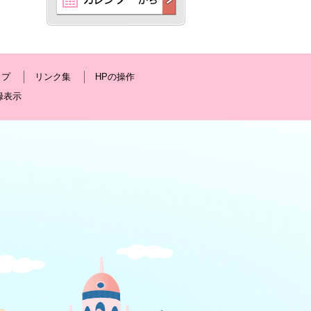
ップ
リンク集
HPの操作
録表示