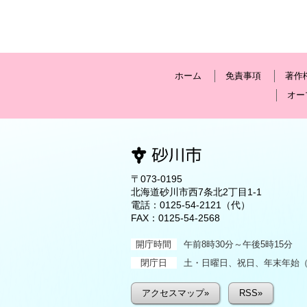
ホーム
免責事項
著作
オー
〒073-0195
北海道砂川市西7条北2丁目1-1
電話：
0125-54-2121
（代）
FAX：0125-54-2568
開庁時間
午前8時30分～午後5時15分
閉庁日
土・日曜日、祝日、年末年始（1
アクセスマップ»
RSS»