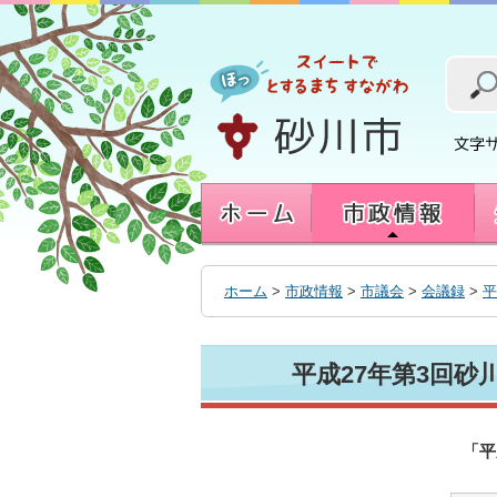
本
文
へ
移
動
す
る
ホーム
>
市政情報
>
市議会
>
会議録
>
平
平成27年第3回
「平