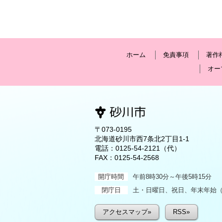
ホーム
免責事項
著作
オー
〒073-0195
北海道砂川市西7条北2丁目1-1
電話：
0125-54-2121
（代）
FAX：0125-54-2568
開庁時間
午前8時30分～午後5時15分
閉庁日
土・日曜日、祝日、年末年始（1
アクセスマップ»
RSS»