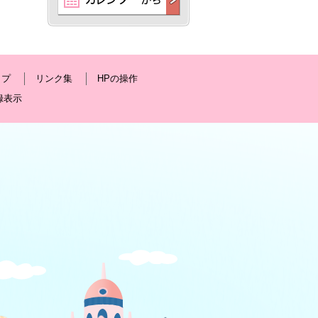
ップ
リンク集
HPの操作
録表示