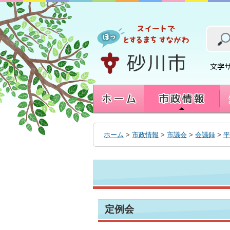
本
文
へ
移
動
す
る
ホーム
>
市政情報
>
市議会
>
会議録
>
平
定例会