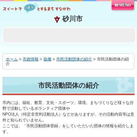
MENU
本
文
へ
移
動
す
る
ホーム
>
市政情報
>
協働
>
市民活動団体の紹介
> 市民活動団体の紹
介
市民活動団体の紹介
市内には、福祉、教育、文化・スポーツ、環境、まちづくりなど様々な分
野で活動しているボランティア団体や
NPO法人（特定非営利活動法人）などがありますが、その活動内容等は意
外と知られていません。
ここでは、「市民活動団体登録」をしていただいた団体の情報を紹介しま
す。