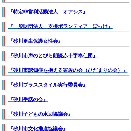
『特定非営利活動法人 オアシス』
『一般財団法人 支援ボランティア ぽっけ』
『砂川更生保護女性会』
『砂川市声のとびら朗読赤十字奉仕団』
『砂川市認知症を抱える家族の会（ひだまりの会）』
『砂川ブラススタイル実行委員会』
『砂川手話の会』
『砂川子どもの水辺協議会』
『砂川市文化推進協議会』