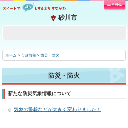
MENU
本
文
へ
移
動
す
る
ホーム
>
市政情報
>
防災・防火
防災・防火
新たな防災気象情報について
気象の警報などが大きく変わり
ました！