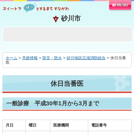
MENU
本
文
へ
移
動
す
る
ホーム
>
市政情報
>
防災・防火
>
砂川地区広域消防組合
> 休日当番
医
休日当番医
一般診療 平成30年1月から3月まで
月日
曜日
医療機関
電話番号