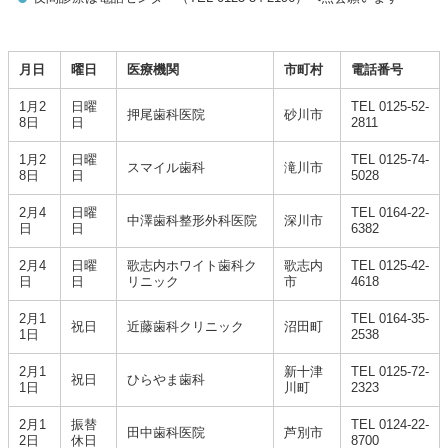
月日
曜日
医療機関
市町村
電話番号
1月2
日曜
TEL 0125-52-
押尾歯科医院
砂川市
8日
日
2811
1月2
日曜
TEL 0125-74-
スマイル歯科
滝川市
8日
日
5028
2月4
日曜
TEL 0164-22-
中澤歯科整形外科医院
深川市
日
日
6382
2月4
日曜
歌志内ホワイト歯科ク
歌志内
TEL 0125-42-
日
日
リニック
市
4618
2月1
TEL 0164-35-
祝日
近藤歯科クリニック
沼田町
1日
2538
2月1
新十津
TEL 0125-72-
祝日
ひらやま歯科
1日
川町
2323
2月1
振替
TEL 0124-22-
田中歯科医院
芦別市
2日
休日
8700