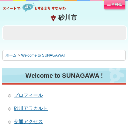
MENU
本
文
へ
移
動
す
る
ホーム
>
Welcome to SUNAGAWA!
Welcome to SUNAGAWA !
プロフィール
砂川アラカルト
交通アクセス